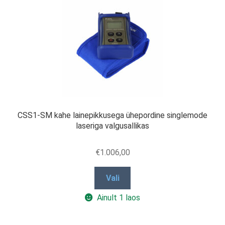
CSS1-SM kahe lainepikkusega ühepordine singlemode
laseriga valgusallikas
€
1.006,00
This
Vali
product
Ainult 1 laos
has
multiple
variants.