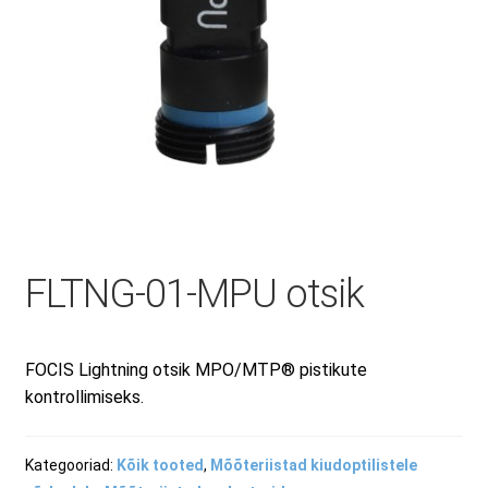
Minu konto
Müügitingimused
Ostuabi
Ostukorv
FLTNG-01-MPU otsik
Privaatsuspoliitika
FOCIS Lightning otsik MPO/MTP® pistikute
kontrollimiseks.
Remont ja hooldus
Kategooriad:
Kõik tooted
,
Mõõteriistad kiudoptilistele