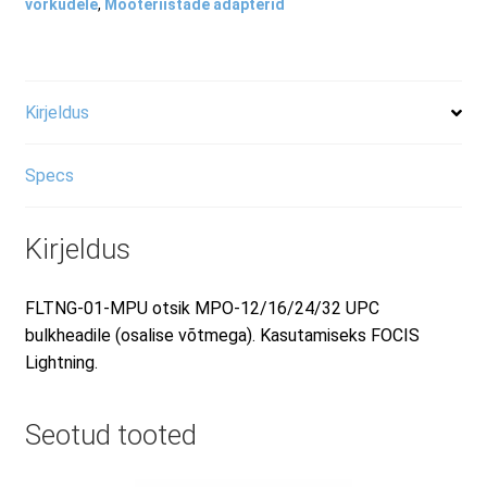
võrkudele
,
Mõõteriistade adapterid
RMA taotluse vorm
Tooted
Kirjeldus
Specs
Kirjeldus
FLTNG-01-MPU otsik MPO-12/16/24/32 UPC
bulkheadile (osalise võtmega). Kasutamiseks FOCIS
Lightning.
Seotud tooted