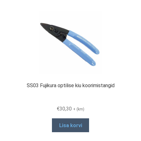
SS03 Fujikura optilise kiu koorimistangid
€
30,30
+ (km)
Lisa korvi