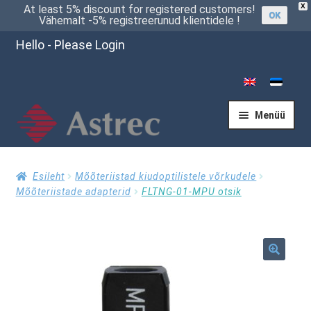
X
At least 5% discount for registered customers!
OK
Vähemalt -5% registreerunud klientidele !
Hello - Please Login
Menüü
Esileht
Esileht
Mõõteriistad kiudoptilistele võrkudele
Mõõteriistade adapterid
FLTNG-01-MPU otsik
Kassasse
🔍
Küsi pakkumist