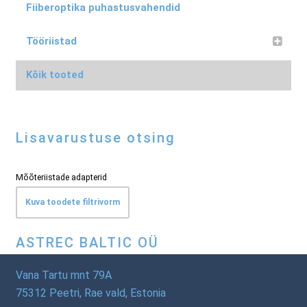
Fiiberoptika puhastusvahendid
Tööriistad
Kõik tooted
Lisavarustuse otsing
Mõõteriistade adapterid
Kuva toodete filtrivorm
ASTREC BALTIC OÜ
Vana Tartu mnt 79A
75312 Peetri, Rae vald, Estonia