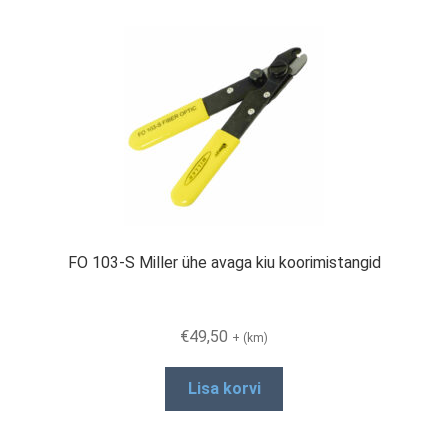
The
options
may
be
chosen
on
the
product
page
FO 103-S Miller ühe avaga kiu koorimistangid
€
49,50
+ (km)
Lisa korvi