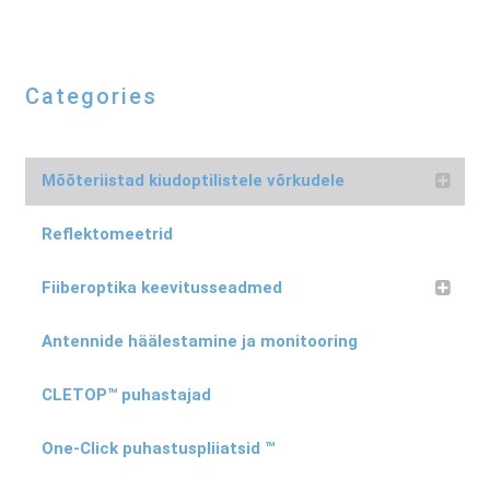
Categories
Mõõteriistad kiudoptilistele võrkudele
Reflektomeetrid
Fiiberoptika keevitusseadmed
Antennide häälestamine ja monitooring
CLETOP™ puhastajad
One-Click puhastuspliiatsid ™