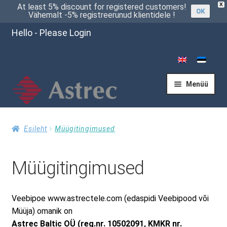
X
At least 5% discount for registered customers!
OK
Vähemalt -5% registreerunud klientidele !
Hello - Please Login
Menüü
Esileht
Esileht
Müügitingimused
Müügitingimused
Kassasse
Veebipoe www.astrectele.com (edaspidi Veebipood või
Küsi pakkumist
Müüja) omanik on
Astrec Baltic OÜ (reg.nr. 10502091, KMKR nr.