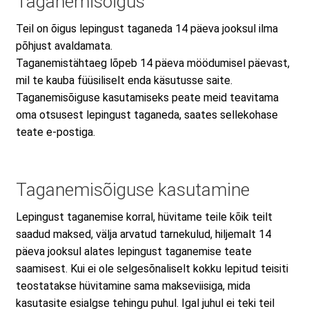
Taganemisõigus
RMA taotluse vorm
Teil on õigus lepingust taganeda 14 päeva jooksul ilma
põhjust avaldamata.
Taganemistähtaeg lõpeb 14 päeva möödumisel päevast,
Tooted
mil te kauba füüsiliselt enda käsutusse saite.
Taganemisõiguse kasutamiseks peate meid teavitama
oma otsusest lepingust taganeda, saates sellekohase
teate e-postiga.
Taganemisõiguse kasutamine
Lepingust taganemise korral, hüvitame teile kõik teilt
saadud maksed, välja arvatud tarnekulud, hiljemalt 14
päeva jooksul alates lepingust taganemise teate
saamisest. Kui ei ole selgesõnaliselt kokku lepitud teisiti
teostatakse hüvitamine sama makseviisiga, mida
kasutasite esialgse tehingu puhul. Igal juhul ei teki teil