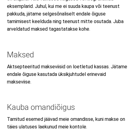
eksemplarid. Juhul, kui me ei suuda kaupa või teenust
pakkuda, jätame selgesõnaliselt endale õiguse
tarnimisest keelduda ning teenust mitte osutada. Juba
arveldatud maksed tagastatakse kohe.
Maksed
Aktsepteeritud makseviisid on loetletud kassas. Jätame
endale õiguse kasutada üksikjuhtudel erinevaid
makseviise.
Kauba omandiõigus
Tarnitud esemed jäävad meie omandisse, kuni makse on
täies ulatuses laekunud meie kontole.