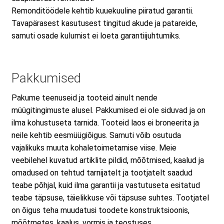
Remonditöödele kehtib kuuekuuline piiratud garantii.
Tavapärasest kasutusest tingitud akude ja patareide,
samuti osade kulumist ei loeta garantiijuhtumiks.
Pakkumised
Pakume teenuseid ja tooteid ainult nende
müügitingimuste alusel. Pakkumised ei ole siduvad ja on
ilma kohustuseta tarnida. Tooteid laos ei broneerita ja
neile kehtib eesmüügiõigus. Samuti võib osutuda
vajalikuks muuta kohaletoimetamise viise. Meie
veebilehel kuvatud artiklite pildid, mõõtmised, kaalud ja
omadused on tehtud tarnijatelt ja tootjatelt saadud
teabe põhjal, kuid ilma garantii ja vastutuseta esitatud
teabe täpsuse, täielikkuse või täpsuse suhtes. Tootjatel
on õigus teha muudatusi toodete konstruktsioonis,
mõõtmetes, kaalus, vormis ja teostuses.