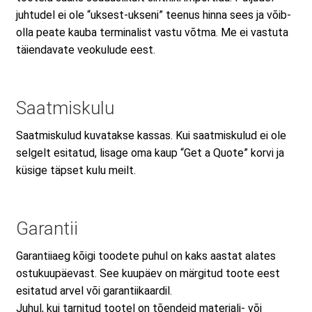
juhtudel ei ole “uksest-ukseni” teenus hinna sees ja võib-
olla peate kauba terminalist vastu võtma. Me ei vastuta
täiendavate veokulude eest.
Saatmiskulu
Saatmiskulud kuvatakse kassas. Kui saatmiskulud ei ole
selgelt esitatud, lisage oma kaup “Get a Quote” korvi ja
küsige täpset kulu meilt.
Garantii
Garantiiaeg kõigi toodete puhul on kaks aastat alates
ostukuupäevast. See kuupäev on märgitud toote eest
esitatud arvel või garantiikaardil.
Juhul, kui tarnitud tootel on tõendeid materjali- või