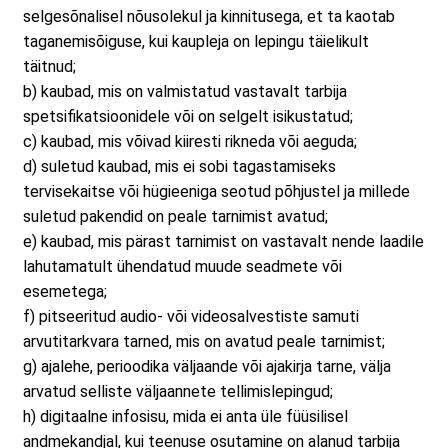
selgesõnalisel nõusolekul ja kinnitusega, et ta kaotab
taganemisõiguse, kui kaupleja on lepingu täielikult
täitnud;
b) kaubad, mis on valmistatud vastavalt tarbija
spetsifikatsioonidele või on selgelt isikustatud;
c) kaubad, mis võivad kiiresti rikneda või aeguda;
d) suletud kaubad, mis ei sobi tagastamiseks
tervisekaitse või hügieeniga seotud põhjustel ja millede
suletud pakendid on peale tarnimist avatud;
e) kaubad, mis pärast tarnimist on vastavalt nende laadile
lahutamatult ühendatud muude seadmete või
esemetega;
f) pitseeritud audio- või videosalvestiste samuti
arvutitarkvara tarned, mis on avatud peale tarnimist;
g) ajalehe, perioodika väljaande või ajakirja tarne, välja
arvatud selliste väljaannete tellimislepingud;
h) digitaalne infosisu, mida ei anta üle füüsilisel
andmekandjal, kui teenuse osutamine on alanud tarbija