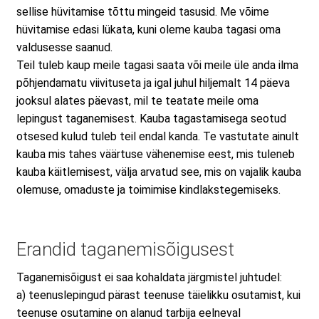
sellise hüvitamise tõttu mingeid tasusid. Me võime
hüvitamise edasi lükata, kuni oleme kauba tagasi oma
valdusesse saanud.
Teil tuleb kaup meile tagasi saata või meile üle anda ilma
põhjendamatu viivituseta ja igal juhul hiljemalt 14 päeva
jooksul alates päevast, mil te teatate meile oma
lepingust taganemisest. Kauba tagastamisega seotud
otsesed kulud tuleb teil endal kanda. Te vastutate ainult
kauba mis tahes väärtuse vähenemise eest, mis tuleneb
kauba käitlemisest, välja arvatud see, mis on vajalik kauba
olemuse, omaduste ja toimimise kindlakstegemiseks.
Erandid taganemisõigusest
Taganemisõigust ei saa kohaldata järgmistel juhtudel:
a) teenuslepingud pärast teenuse täielikku osutamist, kui
teenuse osutamine on alanud tarbija eelneval