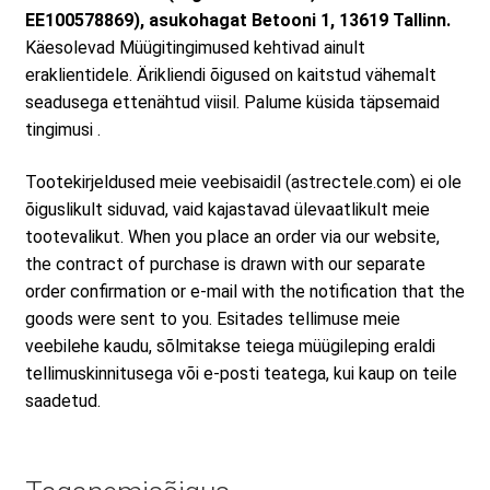
EE100578869), asukohagat Betooni 1, 13619 Tallinn.
Minu konto
Käesolevad Müügitingimused kehtivad ainult
eraklientidele. Ärikliendi õigused on kaitstud vähemalt
seadusega ettenähtud viisil. Palume küsida täpsemaid
Müügitingimused
tingimusi .
Tootekirjeldused meie veebisaidil (astrectele.com) ei ole
Ostuabi
õiguslikult siduvad, vaid kajastavad ülevaatlikult meie
tootevalikut. When you place an order via our website,
the contract of purchase is drawn with our separate
Ostukorv
order confirmation or e-mail with the notification that the
goods were sent to you. Esitades tellimuse meie
veebilehe kaudu, sõlmitakse teiega müügileping eraldi
Privaatsuspoliitika
tellimuskinnitusega või e-posti teatega, kui kaup on teile
saadetud.
Remont ja hooldus