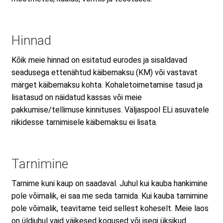
Hinnad
Kõik meie hinnad on esitatud eurodes ja sisaldavad
seadusega ettenähtud käibemaksu (KM) või vastavat
märget käibemaksu kohta. Kohaletoimetamise tasud ja
lisatasud on näidatud kassas või meie
pakkumise/tellimuse kinnituses. Väljaspool ELi asuvatele
riikidesse tarnimisele käibemaksu ei lisata.
Tarnimine
Tarnime kuni kaup on saadaval. Juhul kui kauba hankimine
pole võimalik, ei saa me seda tarnida. Kui kauba tarnimine
pole võimalik, teavitame teid sellest koheselt. Meie laos
on üldjuhul vaid väikesed kogused või isegi üksikud