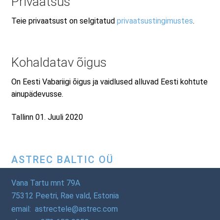
Privaatsus
Teie privaatsust on selgitatud
privaatsustingimustes
.
Kohaldatav õigus
On Eesti Vabariigi õigus ja vaidlused alluvad Eesti kohtute
ainupädevusse.
Tallinn 01. Juuli 2020
ASTREC BALTIC OÜ
Vana Tartu mnt 79A
75312 Peetri, Rae vald, Estonia
email: astrectele@astrec.com