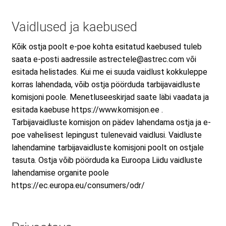
Vaidlused ja kaebused
Kõik ostja poolt e-poe kohta esitatud kaebused tuleb
saata e-posti aadressile astrectele@astrec.com või
esitada helistades. Kui me ei suuda vaidlust kokkuleppe
korras lahendada, võib ostja pöörduda tarbijavaidluste
komisjoni poole. Menetluseeskirjad saate läbi vaadata ja
esitada kaebuse https://www.komisjon.ee .
Tarbijavaidluste komisjon on pädev lahendama ostja ja e-
poe vahelisest lepingust tulenevaid vaidlusi. Vaidluste
lahendamine tarbijavaidluste komisjoni poolt on ostjale
tasuta. Ostja võib pöörduda ka Euroopa Liidu vaidluste
lahendamise organite poole
https://ec.europa.eu/consumers/odr/