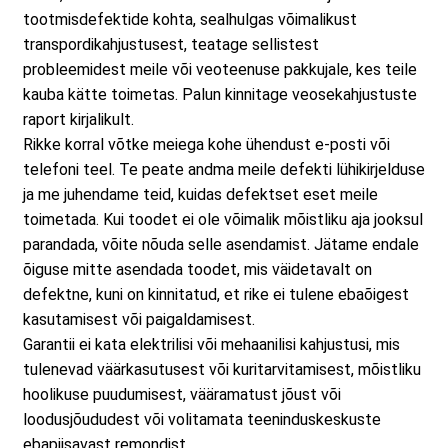
tootmisdefektide kohta, sealhulgas võimalikust
transpordikahjustusest, teatage sellistest
probleemidest meile või veoteenuse pakkujale, kes teile
kauba kätte toimetas. Palun kinnitage veosekahjustuste
raport kirjalikult.
Rikke korral võtke meiega kohe ühendust e-posti või
telefoni teel. Te peate andma meile defekti lühikirjelduse
ja me juhendame teid, kuidas defektset eset meile
toimetada. Kui toodet ei ole võimalik mõistliku aja jooksul
parandada, võite nõuda selle asendamist. Jätame endale
õiguse mitte asendada toodet, mis väidetavalt on
defektne, kuni on kinnitatud, et rike ei tulene ebaõigest
kasutamisest või paigaldamisest.
Garantii ei kata elektrilisi või mehaanilisi kahjustusi, mis
tulenevad väärkasutusest või kuritarvitamisest, mõistliku
hoolikuse puudumisest, vääramatust jõust või
loodusjõududest või volitamata teeninduskeskuste
ebapiisavast remondist.