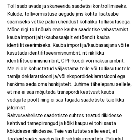
Toll saab avada ja skaneerida saadetisi kontrollimiseks.
Kulude, tollivormistuse aegade jms kohta lisateabe
saamiseks võtke palun ühendust kohaliku tolliasutusega.
Mõne riigi toll nõuab enne kauba saadetise vabastamist
kauba importijalt/kaubasaajalt eritõendit kauba
identifitseerimiseks. Kauba importija/kaubasaajana võite
kasutada identifitseerimisnumbrit, nt riiklikku
identifitseerimisnumbrit, CPF-koodi või maksunumbrit.
Me ei ole kohustatud väljastama teile või tolliasutustele
tarnija deklaratsiooni ja/või ekspordideklaratsiooni ega
hankima seda oma hankijatelt. Juhime tähelepanu sellele,
et me ei saa mõjutada transpordi kestvust kauba
vedajate poolt ning ei saa tagada saadetiste täielikku
jälgimist.
Rahvusvaheliste saadetiste suhtes teatud riikidesse
kehtivad tarnepiirangud ja kõiki kaupu ei tohi saata
kõikidesse riikidesse. Teie vastutate selle eest, et
tooteid saaks seaduslikult sihtriiki importida. Paljudel