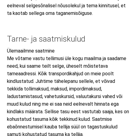
eelneval selgesõnalisel nõusolekul ja tema kinnitusel, et
ta kaotab sellega oma taganemisõiguse.
Tarne- ja saatmiskulud
Ülemaailmne saatmine
Me võtame vastu tellimusi üle kogu maailma ja saadame
need, kui saame teilt selge, üheselt mõistetava
tarneaadressi. Kõik transpordikahjud on meie poolt
kindlustatud. Juhtime tähelepanu sellele, et võivad
tekkida tollimaksud, maksud, impordimaksud,
ladustamistasud, vahetuskursid, valuutakursi vahed või
muud kulud ning me ei saa neid eelnevalt hinnata ega
kindlaks määrata. Sellise tasu eest vastutab saaja, kes on
kohustatud tasuma kõik tekkinud kulud. Saatmise
ebaõnnestumisel kauba tellija süül on tagastuskulud
samuti kohustatud tasuma ka tellija.