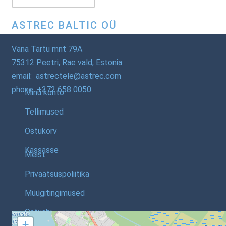
ASTREC BALTIC OÜ
Vana Tartu mnt 79A
75312 Peetri, Rae vald, Estonia
email: astrectele@astrec.com
phone: +372 658 0050
Minu konto
Tellimused
Ostukorv
Kassasse
Meist
Privaatsuspoliitika
Müügitingimused
Ostuabi
+