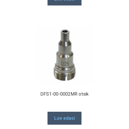
RMA taotluse vorm
Tooted
DFS1-00-0002MR otsik
Loe edasi