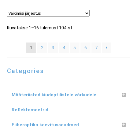
Kuvatakse 1–16 tulemust 104-st
1
2
3
4
5
6
7
Categories
Mõõteriistad kiudoptilistele võrkudele
Reflektomeetrid
Fiiberoptika keevitusseadmed