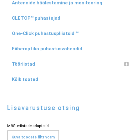
Antennide häälestamine ja monitooring
CLETOP™ puhastajad
One-Click puhastuspliiatsid ™
Fiiberoptika puhastusvahendid
Tööriistad
Kõik tooted
Lisavarustuse otsing
Mõõteriistade adapterid
Kuva toodete filtrivorm