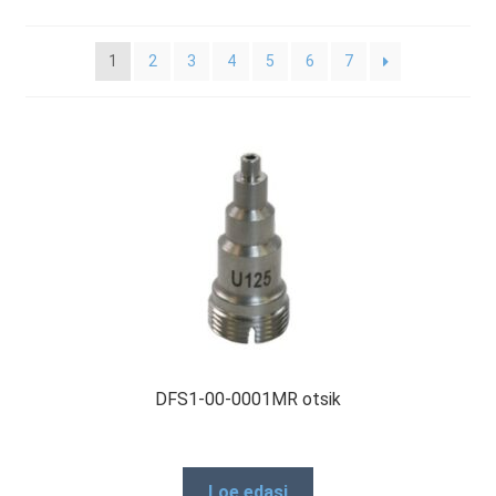
Minu konto
1
2
3
4
5
6
7
Müügitingimused
Ostuabi
Ostukorv
Privaatsuspoliitika
DFS1-00-0001MR otsik
Remont ja hooldus
Loe edasi