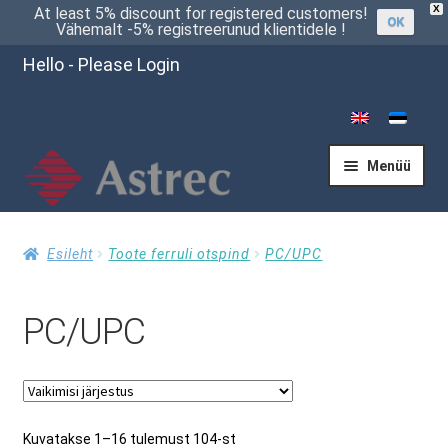
X
At least 5% discount for registered customers!
OK
Vähemalt -5% registreerunud klientidele !
Hello - Please Login
Menüü
Esileht
Esileht
Toote ferruli otspind
PC/UPC
PC/UPC
Kassasse
Küsi pakkumist
Kuvatakse 1–16 tulemust 104-st