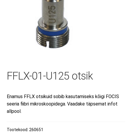
Minu konto
Müügitingimused
Ostuabi
FFLX-01-U125 otsik
Ostukorv
Privaatsuspoliitika
Enamus FFLX otsikuid sobib kasutamiseks kõigi FOCIS
seeria fiibri mikroskoopidega. Vaadake täpsemat infot
allpool.
Remont ja hooldus
Tootekood:
260651