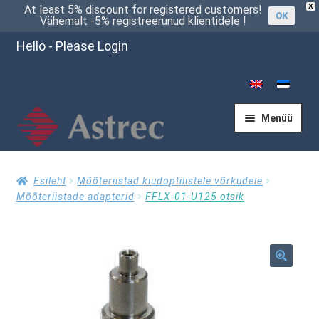
X
At least 5% discount for registered customers!
OK
Vähemalt -5% registreerunud klientidele !
Hello - Please Login
Menüü
Esileht
Esileht
Mõõteriistad kiudoptilistele võrkudele
Mõõteriistade adapterid
FFLX-01-U125 otsik
Kassasse
🔍
Küsi pakkumist