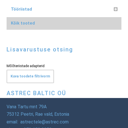
Tööriistad
Kõik tooted
Lisavarustuse otsing
Mõõteriistade adapterid
Kuva toodete filtrivorm
ASTREC BALTIC OÜ
Vana Tartu mnt 79A
75312 Peetri, Rae vald, Estonia
email: astrectele@astrec.com