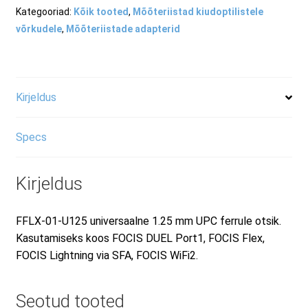
Kategooriad:
Kõik tooted
,
Mõõteriistad kiudoptilistele
RMA taotluse vorm
võrkudele
,
Mõõteriistade adapterid
Tooted
Kirjeldus
Specs
Kirjeldus
FFLX-01-U125 universaalne 1.25 mm UPC ferrule otsik.
Kasutamiseks koos FOCIS DUEL Port1, FOCIS Flex,
FOCIS Lightning via SFA, FOCIS WiFi2.
Seotud tooted