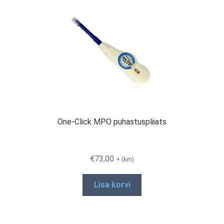
One-Click MPO puhastuspliiats
€
73,00
+ (km)
Lisa korvi