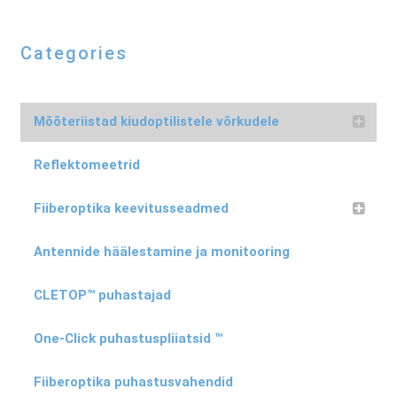
Categories
Mõõteriistad kiudoptilistele võrkudele
Reflektomeetrid
Fiiberoptika keevitusseadmed
Antennide häälestamine ja monitooring
CLETOP™ puhastajad
One-Click puhastuspliiatsid ™
Fiiberoptika puhastusvahendid