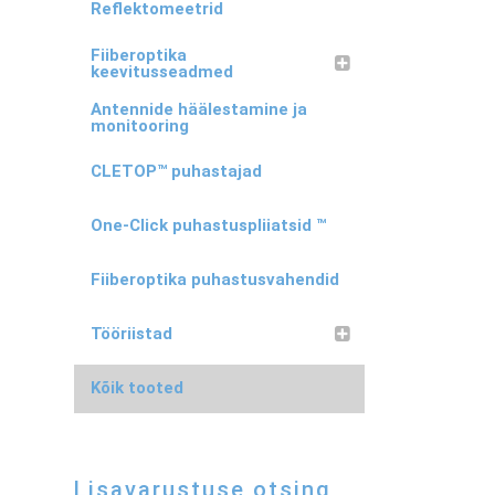
Reflektomeetrid
Fiiberoptika
keevitusseadmed
Antennide häälestamine ja
monitooring
CLETOP™ puhastajad
One-Click puhastuspliiatsid ™
Fiiberoptika puhastusvahendid
Tööriistad
Kõik tooted
Lisavarustuse otsing