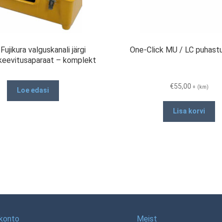
ujikura valguskanali järgi
One-Click MU / LC puhastu
keevitusaparaat – komplekt
€
55,00
+ (km)
Loe edasi
Lisa korvi
konto
Meist