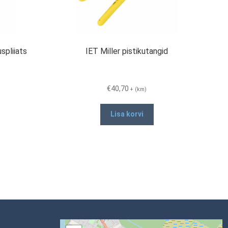
spliiats
IET Miller pistikutangid
€
40,70
+ (km)
Lisa korvi