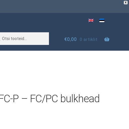
X
€
0,00
0 artiklit
FC-P – FC/PC bulkhead