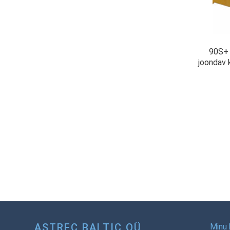
90S+ F
joondav 
ASTREC BALTIC OÜ
Minu 