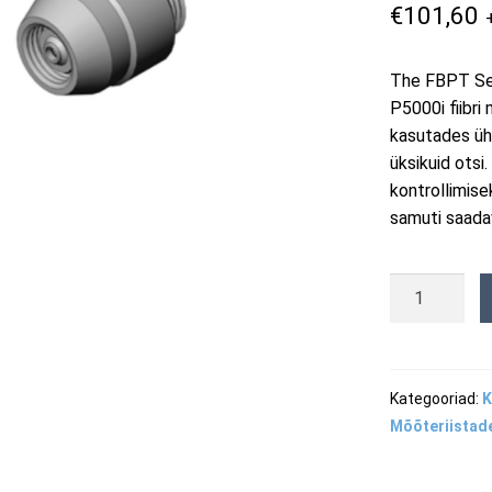
€
101,60
The FBPT See
P5000i fiibr
kasutades üh
üksikuid ots
kontrollimise
samuti saada
FBPT-
FC-
P
-
FC/PC
Kategooriad:
K
bulkhead
Mõõteriistad
otsik
kogus