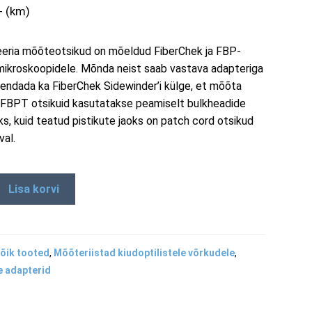
+ (km)
ria mõõteotsikud on mõeldud FiberChek ja FBP-
i mikroskoopidele. Mõnda neist saab vastava adapteriga
endada ka FiberChek Sidewinder’i külge, et mõõta
i. FBPT otsikuid kasutatakse peamiselt bulkheadide
ks, kuid teatud pistikute jaoks on patch cord otsikud
val.
Lisa korvi
õik tooted
,
Mõõteriistad kiudoptilistele võrkudele
,
e adapterid