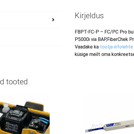
Kirjeldus
FBPT-FC-P – FC/PC Pro bulkh
P5000i via BAP,FiberChek Pr
Vaadake ka
tootja infolehte
küsige meilt oma konkreetse
d tooted