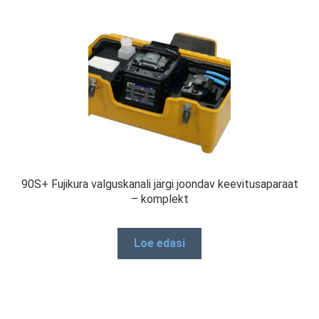
90S+ Fujikura valguskanali järgi joondav keevitusaparaat
– komplekt
Loe edasi