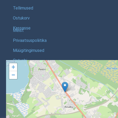
Tellimused
Ostukorv
Kassasse
Meist
Privaatsuspoliitika
Müügitingimused
Ostuabi
+
−