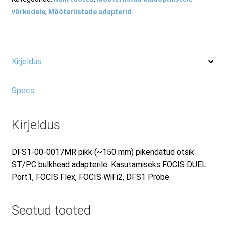
võrkudele
,
Mõõteriistade adapterid
RMA taotluse vorm
Tooted
Kirjeldus
Specs
Kirjeldus
DFS1-00-0017MR pikk (~150 mm) pikendatud otsik
ST/PC bulkhead adapterile. Kasutamiseks FOCIS DUEL
Port1, FOCIS Flex, FOCIS WiFi2, DFS1 Probe.
Seotud tooted