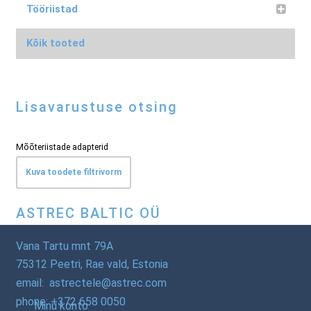
Tööriistad
Kõik tooted
Lisavarustuse otsing
Mõõteriistade adapterid
Kuva toodete filtrivorm
ASTREC BALTIC OÜ
Vana Tartu mnt 79A
75312 Peetri, Rae vald, Estonia
email: astrectele@astrec.com
phone: +372 658 0050
Minu konto