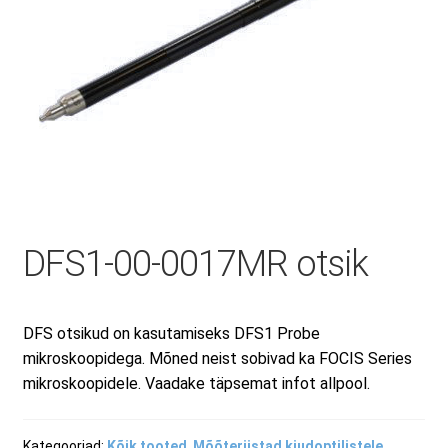
Minu konto
Müügitingimused
Ostuabi
Ostukorv
DFS1-00-0017MR otsik
Privaatsuspoliitika
DFS otsikud on kasutamiseks DFS1 Probe
mikroskoopidega. Mõned neist sobivad ka FOCIS Series
mikroskoopidele. Vaadake täpsemat infot allpool.
Remont ja hooldus
Kategooriad:
Kõik tooted
,
Mõõteriistad kiudoptilistele