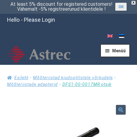
X
At least 5% discount for registered customers!
OK
Vähemalt -5% registreerunud klientidele !
Hello - Please Login
Menüü
Esileht
Esileht
Mõõteriistad kiudoptilistele võrkudele
Mõõteriistade adapterid
DFS1-00-0017MR otsik
Kassasse
🔍
Küsi pakkumist