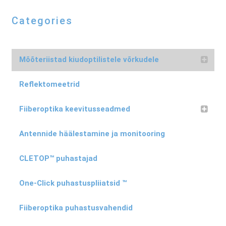
Categories
Mõõteriistad kiudoptilistele võrkudele
Reflektomeetrid
Fiiberoptika keevitusseadmed
Antennide häälestamine ja monitooring
CLETOP™ puhastajad
One-Click puhastuspliiatsid ™
Fiiberoptika puhastusvahendid