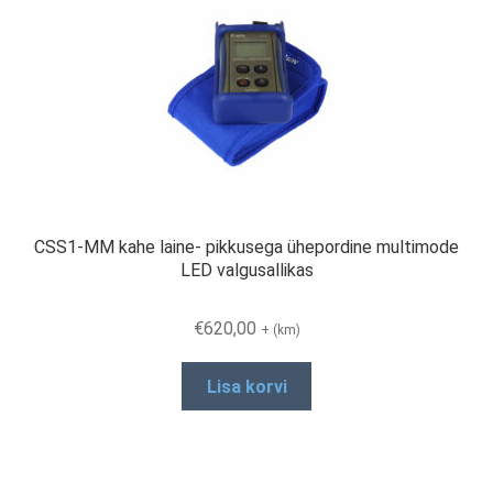
CSS1-MM kahe laine- pikkusega ühepordine multimode
LED valgusallikas
€
620,00
+ (km)
Lisa korvi