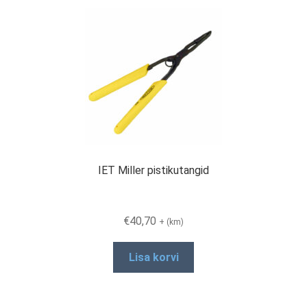
IET Miller pistikutangid
€
40,70
+ (km)
Lisa korvi