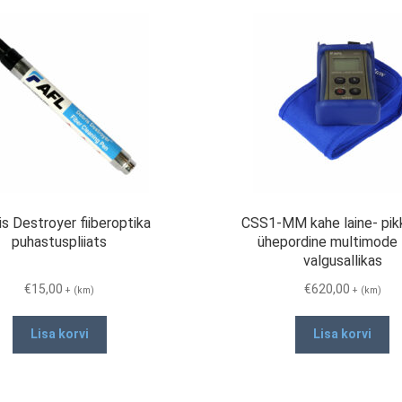
s Destroyer fiiberoptika
CSS1-MM kahe laine- pik
puhastuspliiats
ühepordine multimode
valgusallikas
€
15,00
€
620,00
+ (km)
+ (km)
Lisa korvi
Lisa korvi