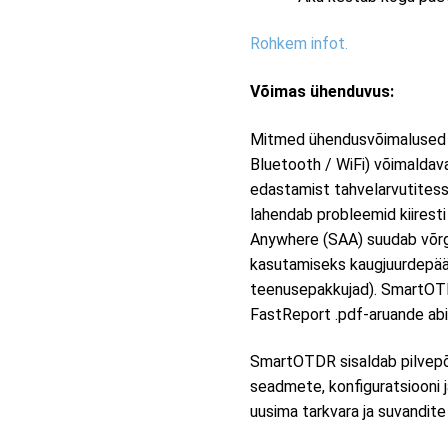
Rohkem infot.
Võimas ühenduvus:
Mitmed ühendusvõimalused (3
Bluetooth / WiFi) võimaldav
edastamist tahvelarvutitess
lahendab probleemid kiiresti
Anywhere (SAA) suudab võrgu
kasutamiseks kaugjuurdepää
teenusepakkujad). SmartOT
FastReport .pdf-aruande abi
SmartOTDR sisaldab pilvepõh
seadmete, konfiguratsiooni 
uusima tarkvara ja suvandite