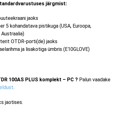
tandardvarustuses järgmist:
puuteekraani jaoks
ter 5 kohandatava pistikuga (USA, Euroopa,
 Austraalia)
terit OTDR-porti(de) jaoks
larihma ja lisakotiga ümbris (E10GLOVE)
OTDR 100AS PLUS komplekt – PC ?
Palun vaadake
jeldust
.
s jaotises.