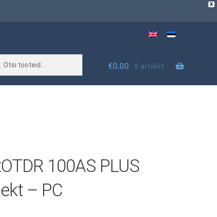
X
€
0,00
0 artiklit
tOTDR 100AS PLUS
ekt – PC