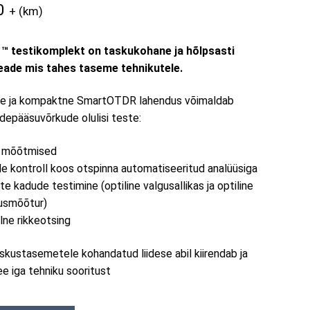
0
+ (km)
 testikomplekt on taskukohane ja hõlpsasti
eade mis tahes taseme tehnikutele.
ne ja kompaktne SmartOTDR lahendus võimaldab
rdepääsuvõrkude olulisi teste:
 mõõtmised
e kontroll koos otspinna automatiseeritud analüüsiga
ste kadude testimine (optiline valgusallikas ja optiline
usmõõtur)
lne rikkeotsing
skustasemetele kohandatud liidese abil kiirendab ja
e iga tehniku ​​sooritust