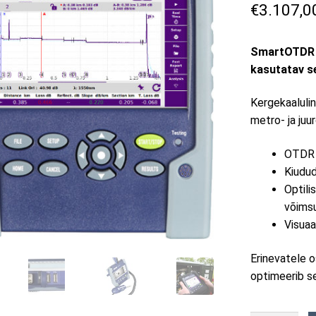
€
3.107,0
SmartOTDR ™
kasutatav s
Kergekaaluli
metro- ja juu
OTDR
Kiudud
Optili
võims
Visuaa
Erinevatele o
optimeerib se