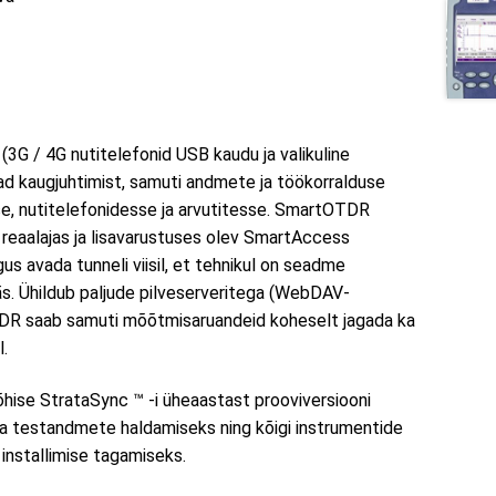
G / 4G nutitelefonid USB kaudu ja valikuline
ad kaugjuhtimist, samuti andmete ja töökorralduse
e, nutitelefonidesse ja arvutitesse. SmartOTDR
 reaalajas ja lisavarustuses olev SmartAccess
s avada tunneli viisil, et tehnikul on seadme
s. Ühildub paljude pilveserveritega (WebDAV-
DR saab samuti mõõtmisaruandeid koheselt jagada ka
l.
ise StrataSync ™ -i üheaastast prooviversiooni
ja testandmete haldamiseks ning kõigi instrumentide
 installimise tagamiseks.