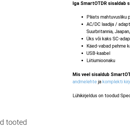
Iga SmartOTDR sisaldab s
Pliiats mahtuvusliku 
AC/DC laadija / adap
Suurbritannia, Jaapan,
Üks või kaks SC-adap
Käed-vabad pehme kae
USB-kaabel
Liitiumioonaku
Mis veel sisaldub Smart
andmelehte
ja
komplekti kir
Lühikirjeldus on toodud Spec
d tooted