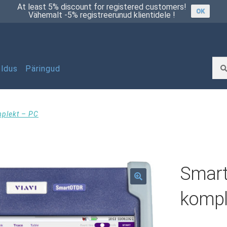
At least 5% discount for registered customers!
OK
Vähemalt -5% registreerunud klientidele !
Otsi
Otsi:
ldus
Päringud
üsi pakkumist
Minu konto
Müügitingimused
plekt – PC
Privaatsuspoliitika
Remont ja hooldus
Smar
Tooted
🔍
kompl