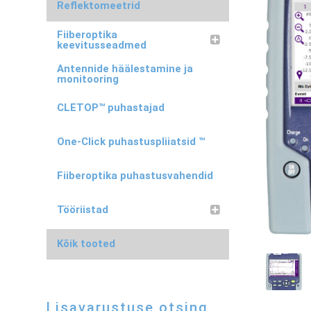
Reflektomeetrid
Fiiberoptika
keevitusseadmed
Antennide häälestamine ja
monitooring
CLETOP™ puhastajad
One-Click puhastuspliiatsid ™
Fiiberoptika puhastusvahendid
Tööriistad
Kõik tooted
Lisavarustuse otsing