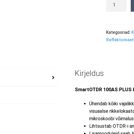
SmartOTDR
100AS
PLUS
komplekt
–
Kategooriad:
K
PC
Reflektomeet
kogus
Kirjeldus
SmartOTDR 100AS PLUS ko
Ühendab kõiki vajali
visuaalse rikkelokaat
mikroskoobi võimalu
Lihtsustab OTDR-i an
Lisamooduleid saab li