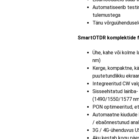
Automatiseerib testi
tulemustega
Tänu võrguühendusele
SmartOTDR komplektide f
Ühe, kahe või kolme l
nm)
Kerge, kompaktne, käe
puutetundlikku ekraa
Integreeritud CW valg
Sisseehitatud lairiba
(1490/1550/1577 nm
PON optimeeritud, e
Automaatne kiudude 
/ ebaõnnestunud anal
3G / 4G-ühenduvus US
Aku kestab kogu päe