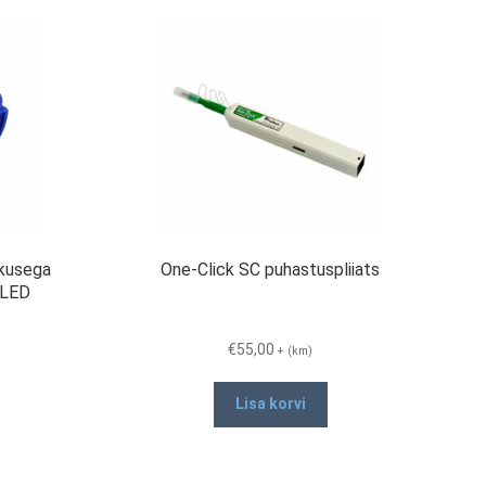
kusega
One-Click SC puhastuspliiats
 LED
€
55,00
+ (km)
Lisa korvi