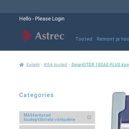
Hello - Please Login
Tooted
Remont ja hoo
Esileht
Kassasse
K
Esileht
Kõik tooted
SmartOTDR 100AS PLUS kom
Ostuabi
Ostukorv
Categories
RMA taotluse vorm
Mõõteriistad
kiudoptilistele võrkudele