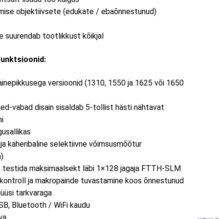
mise objektiivsete (edukate / ebaõnnestunud)
 suurendab tootlikkust kõikjal
unktsioonid:
ainepikkusega versioonid (1310, 1550 ja 1625 või 1650
d-vabad disain sisaldab 5-tollist hästi nähtavat
ni
usallikas
- ja kaheribaline selektiivne võimsusmõõtur
)
t testida maksimaalsekt läbi 1×128 jagaja FTTH-SLM
kontroll ja makropainde tuvastamine koos õnnestunud
üüsi tarkvaraga
B, Bluetooth / WiFi kaudu
va