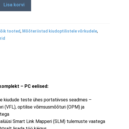
Lisa korvi
õik tooted
,
Mõõteriistad kiudoptilistele võrkudele
,
rid
mplekt – PC eelised:
kke kiudude teste ühes portatiivses seadmes –
ori (VFL), optilise võimsusmõõturi (OPM) ja
stega
alüüsi Smart Link Mapperi (SLM) tulemuste vaatega
htsalt lisada töö käigus