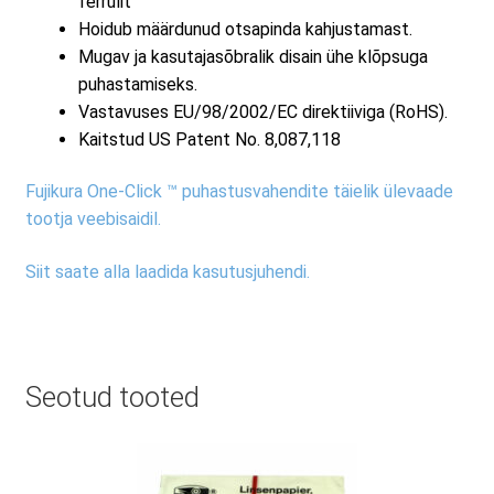
ferrulit
Hoidub määrdunud otsapinda kahjustamast.
Mugav ja kasutajasõbralik disain ühe klõpsuga
puhastamiseks.
Vastavuses EU/98/2002/EC direktiiviga (RoHS).
Kaitstud US Patent No. 8,087,118
Fujikura One-Click ™ puhastusvahendite täielik ülevaade
tootja veebisaidil.
Siit saate alla laadida kasutusjuhendi.
Seotud tooted