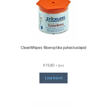
CleanWhipes fiiberoptika puhastuslapid
€
19,80
+ (km)
Lisa korvi