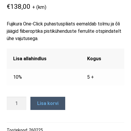
€
138,00
+ (km)
RMA taotluse vorm
Fujikura One-Click puhastuspliiats eemaldab tolmu ja õli
Tooted
jäägid fiiberoptika pistikühenduste ferrulite otspindatelt
ühe vajutusega.
Lisa allahindlus
Kogus
10%
5 +
One-
Lisa korvi
Click™
LC
duplex
puhastuspliiats
Tootekood:
260225