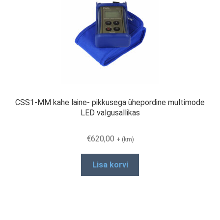
CSS1-MM kahe laine- pikkusega ühepordine multimode
LED valgusallikas
€
620,00
+ (km)
Lisa korvi