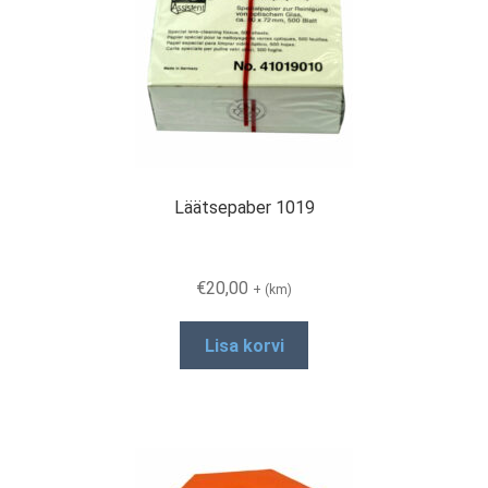
Läätsepaber 1019
€
20,00
+ (km)
Lisa korvi