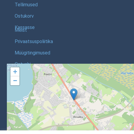
Tellimused
Ostukorv
Kassasse
Meist
Privaatsuspoliitika
Müügitingimused
Ostuabi
+
−