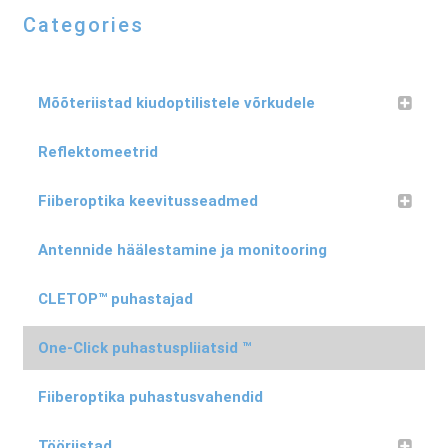
Categories
Mõõteriistad kiudoptilistele võrkudele
Reflektomeetrid
Fiiberoptika keevitusseadmed
Antennide häälestamine ja monitooring
CLETOP™ puhastajad
One-Click puhastuspliiatsid ™
Fiiberoptika puhastusvahendid
Tööriistad