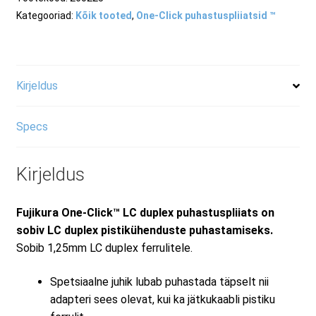
kogus
Kategooriad:
Kõik tooted
,
One-Click puhastuspliiatsid ™
Kirjeldus
Specs
Kirjeldus
Fujikura One-Click™ LC duplex puhastuspliiats on
sobiv LC duplex pistikühenduste puhastamiseks.
Sobib 1,25mm LC duplex ferrulitele.
Spetsiaalne juhik lubab puhastada täpselt nii
adapteri sees olevat, kui ka jätkukaabli pistiku