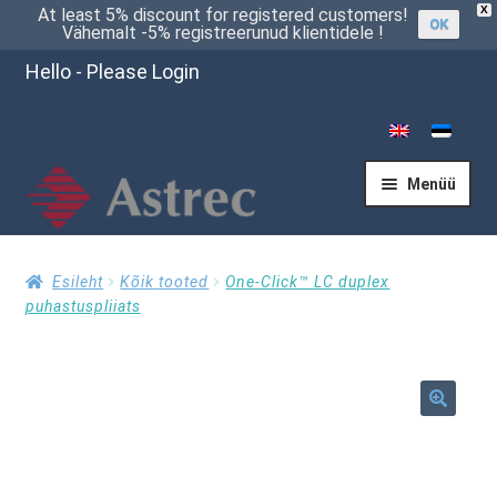
X
At least 5% discount for registered customers!
OK
Vähemalt -5% registreerunud klientidele !
Hello - Please Login
Menüü
Esileht
Esileht
Kõik tooted
One-Click™ LC duplex
puhastuspliiats
Kassasse
🔍
Küsi pakkumist