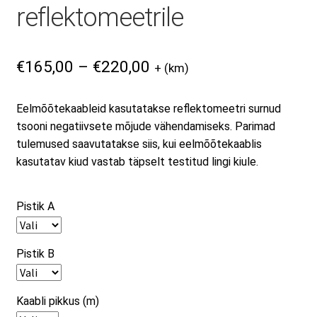
reflektomeetrile
RMA taotluse vorm
Price
€
165,00
–
€
220,00
+ (km)
Tooted
range:
€165,00
Eelmõõtekaableid kasutatakse reflektomeetri surnud
through
tsooni negatiivsete mõjude vähendamiseks. Parimad
€220,00
tulemused saavutatakse siis, kui eelmõõtekaablis
kasutatav kiud vastab täpselt testitud lingi kiule.
Pistik A
Pistik B
Kaabli pikkus (m)