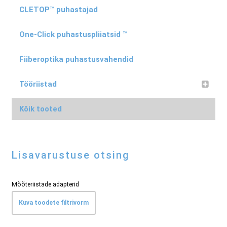
CLETOP™ puhastajad
One-Click puhastuspliiatsid ™
Fiiberoptika puhastusvahendid
Tööriistad
Kõik tooted
Lisavarustuse otsing
Mõõteriistade adapterid
Kuva toodete filtrivorm