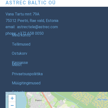
ASTREC BALTIC OÜ
Vana Tartu mnt 79A
75312 Peetri, Rae vald, Estonia
email: astrectele@astrec.com
phone: +372 658 0050
Minu konto
Tellimused
Ostukorv
Kassasse
Meist
Privaatsuspoliitika
Müügitingimused
Ostuabi
+
−