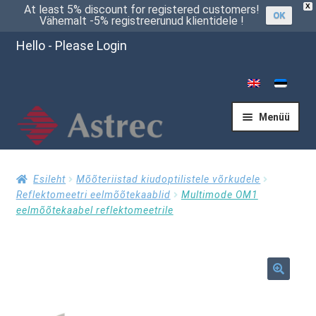
X
At least 5% discount for registered customers!
OK
Vähemalt -5% registreerunud klientidele !
Hello - Please Login
Menüü
Esileht
Esileht
Mõõteriistad kiudoptilistele võrkudele
Reflektomeetri eelmõõtekaablid
Multimode OM1
eelmõõtekaabel reflektomeetrile
Kassasse
Küsi pakkumist
🔍