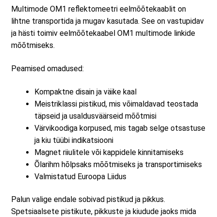
Multimode OM1 reflektomeetri eelmõõtekaablit on
lihtne transportida ja mugav kasutada. See on vastupidav
ja hästi toimiv eelmõõtekaabel OM1 multimode linkide
mõõtmiseks.
Peamised omadused:
Kompaktne disain ja väike kaal
Meistriklassi pistikud, mis võimaldavad teostada
täpseid ja usaldusväärseid mõõtmisi
Värvikoodiga korpused, mis tagab selge otsastuse
ja kiu tüübi indikatsiooni
Magnet riiulitele või kappidele kinnitamiseks
Õlarihm hõlpsaks mõõtmiseks ja transportimiseks
Valmistatud Euroopa Liidus
Palun valige endale sobivad pistikud ja pikkus.
Spetsiaalsete pistikute, pikkuste ja kiudude jaoks mida