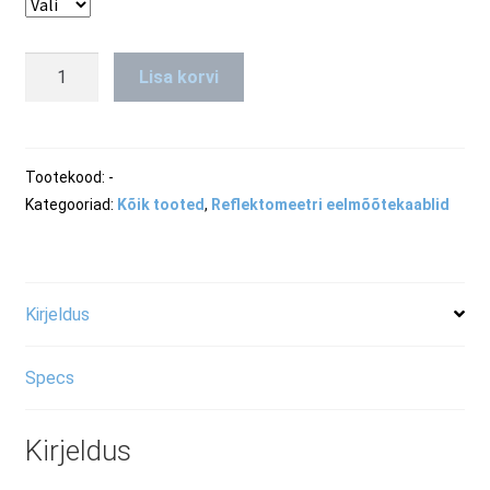
Multimode
Lisa korvi
OM1
eelmõõtekaabel
reflektomeetrile
kogus
Tootekood:
-
Kategooriad:
Kõik tooted
,
Reflektomeetri eelmõõtekaablid
Kirjeldus
Specs
Kirjeldus