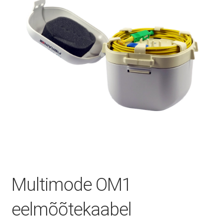
Minu konto
Müügitingimused
Ostuabi
Ostukorv
Privaatsuspoliitika
Multimode OM1
Remont ja hooldus
eelmõõtekaabel