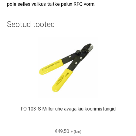
pole selles valikus täitke palun RFQ vorm.
Seotud tooted
FO 103-S Miller ühe avaga kiu koorimistangid
€
49,50
+ (km)