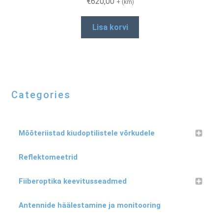
€
620,00
+ (km)
Lisa korvi
Categories
Mõõteriistad kiudoptilistele võrkudele
Reflektomeetrid
Fiiberoptika keevitusseadmed
Antennide häälestamine ja monitooring