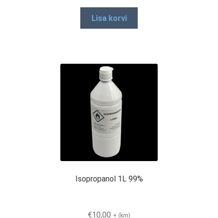
Lisa korvi
Isopropanol 1L 99%
€
10,00
+ (km)