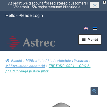
X
At least 5% discount for registered customers!
OK
Vähemalt -5% registreerunud klientidele !
Hello - Please Login
Menüü
Esileht
Esileht
Mõõteriistad kiudoptilistele võrkudele
Mõõteriistade adapterid
FBPTODC-G001 – ODC 2-
positsiooniga pistiku juhik
Kassasse
Küsi pakkumist
🔍