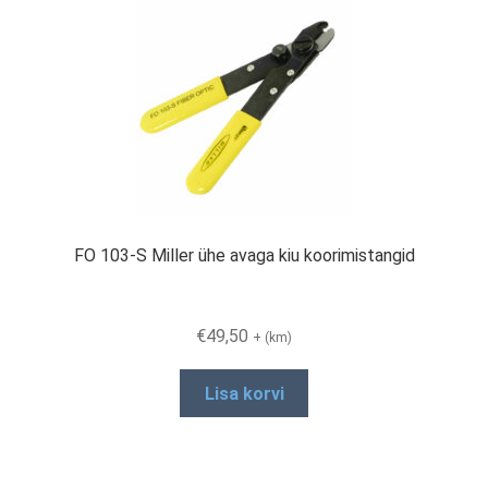
The
options
may
be
chosen
on
the
product
page
FO 103-S Miller ühe avaga kiu koorimistangid
€
49,50
+ (km)
Lisa korvi