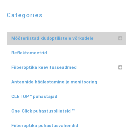
Categories
Mõõteriistad kiudoptilistele võrkudele
Reflektomeetrid
Fiiberoptika keevitusseadmed
Antennide häälestamine ja monitooring
CLETOP™ puhastajad
One-Click puhastuspliiatsid ™
Fiiberoptika puhastusvahendid