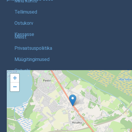
Minu konto
Tellimused
Ostukorv
Kassasse
Meist
Privaatsuspoliitika
Müügitingimused
Ostuabi
+
−