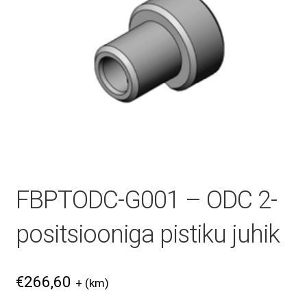
Minu konto
Müügitingimused
Ostuabi
Ostukorv
FBPTODC-G001 – ODC 2-
Privaatsuspoliitika
positsiooniga pistiku juhik
Remont ja hooldus
€
266,60
+ (km)