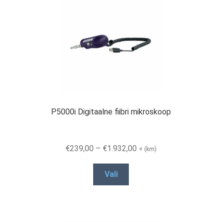
P5000i Digitaalne fiibri mikroskoop
Price
€
239,00
–
€
1.932,00
+ (km)
range:
This
€239,00
Vali
product
through
has
€1.932,00
multiple
variants.