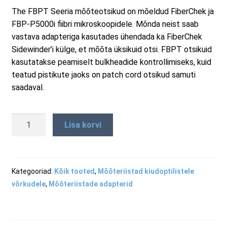
The FBPT Seeria mõõteotsikud on mõeldud FiberChek ja
RMA taotluse vorm
FBP-P5000i fiibri mikroskoopidele. Mõnda neist saab
vastava adapteriga kasutades ühendada ka FiberChek
Sidewinder’i külge, et mõõta üksikuid otsi. FBPT otsikuid
Tooted
kasutatakse peamiselt bulkheadide kontrollimiseks, kuid
teatud pistikute jaoks on patch cord otsikud samuti
saadaval.
FBPTODC-
Lisa korvi
G001
-
ODC
2-
Kategooriad:
Kõik tooted
,
Mõõteriistad kiudoptilistele
positsiooniga
võrkudele
,
Mõõteriistade adapterid
pistiku
juhik
kogus