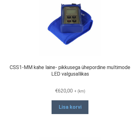
CSS1-MM kahe laine- pikkusega ühepordine multimode
LED valgusallikas
€
620,00
+ (km)
Lisa korvi