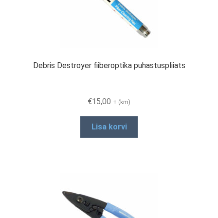
Debris Destroyer fiiberoptika puhastuspliiats
€
15,00
+ (km)
Lisa korvi