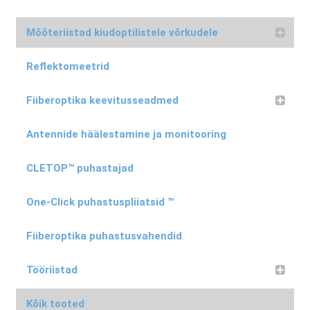
be
chosen
Mõõteriistad kiudoptilistele võrkudele
on
the
Reflektomeetrid
product
Fiiberoptika keevitusseadmed
page
Antennide häälestamine ja monitooring
CLETOP™ puhastajad
One-Click puhastuspliiatsid ™
Fiiberoptika puhastusvahendid
Tööriistad
Kõik tooted