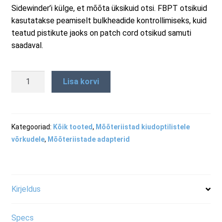
Sidewinder’i külge, et mõõta üksikuid otsi. FBPT otsikuid
RMA taotluse vorm
kasutatakse peamiselt bulkheadide kontrollimiseks, kuid
teatud pistikute jaoks on patch cord otsikud samuti
saadaval.
Tooted
FBPT-
Lisa korvi
NP-
B
-
Sumitomo
Kategooriad:
Kõik tooted
,
Mõõteriistad kiudoptilistele
NanoPlug
võrkudele
,
Mõõteriistade adapterid
Side
B
otsik
kogus
Kirjeldus
Specs