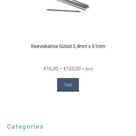
Keeviskaitse hülsid 2,4mm x 61mm
Price
€
16,00
–
€
120,00
+ (km)
range:
This
€16,00
Vali
product
through
has
€120,00
multiple
variants.
The
Categories
options
may