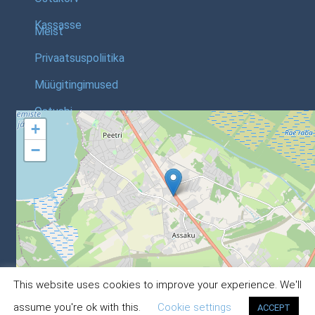
Kassasse
Meist
Privaatsuspoliitika
Müügitingimused
Ostuabi
+
−
Leaflet
, ©
OpenStreetMap
contri
This website uses cookies to improve your experience. We'll
© Astrec Baltic Webstore 2020
0
assume you're ok with this.
Cookie settings
ACCEPT