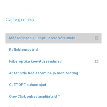
Categories
Mõõteriistad kiudoptilistele võrkudele
Reflektomeetrid
Fiiberoptika keevitusseadmed
Antennide häälestamine ja monitooring
CLETOP™ puhastajad
One-Click puhastuspliiatsid ™