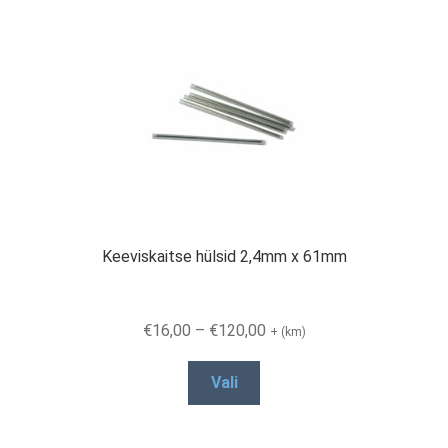
variants.
The
options
may
be
chosen
on
the
product
page
Keeviskaitse hülsid 2,4mm x 61mm
Price
€
16,00
–
€
120,00
+ (km)
range:
This
€16,00
Vali
product
through
has
€120,00
multiple