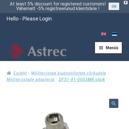
X
At least 5% discount for registered customers!
OK
Vähemalt -5% registreerunud klientidele !
Hello - Please Login
Menüü
Esileht
Esileht
Mõõteriistad kiudoptilistele võrkudele
Mõõteriistade adapterid
DFS1-01-0003MR otsik
Kassasse
🔍
Küsi pakkumist