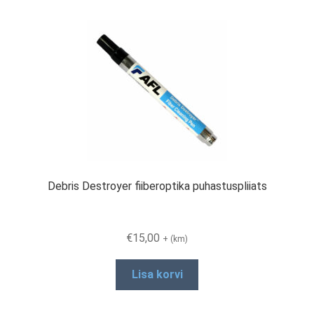
variants.
The
options
may
be
chosen
on
the
product
page
Debris Destroyer fiiberoptika puhastuspliiats
€
15,00
+ (km)
Lisa korvi