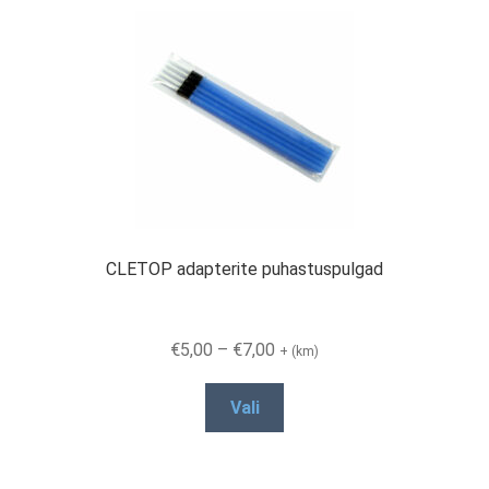
CLETOP adapterite puhastuspulgad
Price
€
5,00
–
€
7,00
+ (km)
range:
This
€5,00
Vali
product
through
has
€7,00
multiple