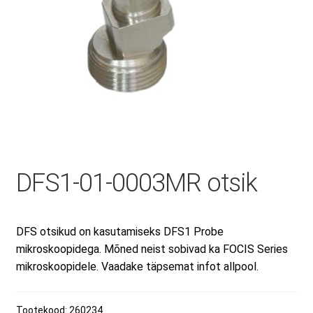
Minu konto
Müügitingimused
Ostuabi
DFS1-01-0003MR otsik
Ostukorv
Privaatsuspoliitika
DFS otsikud on kasutamiseks DFS1 Probe
mikroskoopidega. Mõned neist sobivad ka FOCIS Series
mikroskoopidele. Vaadake täpsemat infot allpool.
Remont ja hooldus
Tootekood:
260234