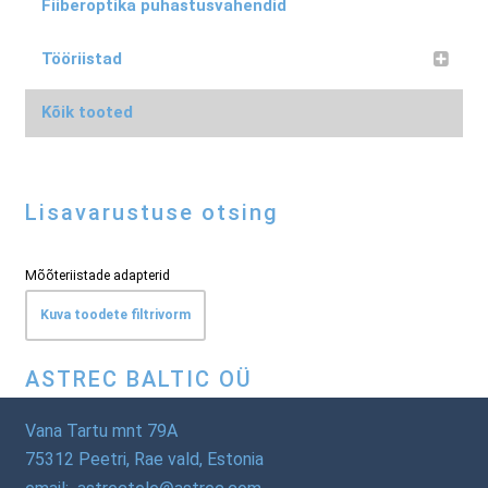
Fiiberoptika puhastusvahendid
Tööriistad
Kõik tooted
Lisavarustuse otsing
Mõõteriistade adapterid
Kuva toodete filtrivorm
ASTREC BALTIC OÜ
Vana Tartu mnt 79A
75312 Peetri, Rae vald, Estonia