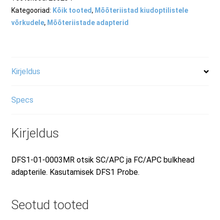
Kategooriad:
Kõik tooted
,
Mõõteriistad kiudoptilistele
RMA taotluse vorm
võrkudele
,
Mõõteriistade adapterid
Tooted
Kirjeldus
Specs
Kirjeldus
DFS1-01-0003MR otsik SC/APC ja FC/APC bulkhead
adapterile. Kasutamisek DFS1 Probe.
Seotud tooted