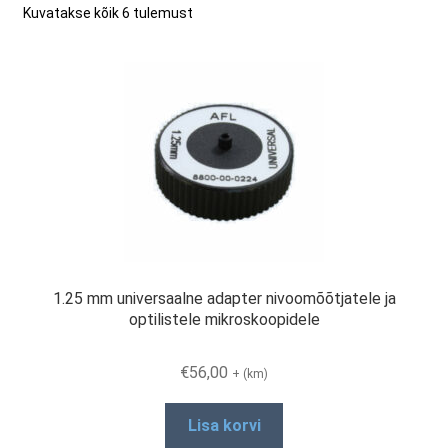
Kuvatakse kõik 6 tulemust
Minu konto
Müügitingimused
Ostuabi
Ostukorv
1.25 mm universaalne adapter nivoomõõtjatele ja
optilistele mikroskoopidele
Privaatsuspoliitika
€
56,00
+ (km)
Remont ja hooldus
Lisa korvi