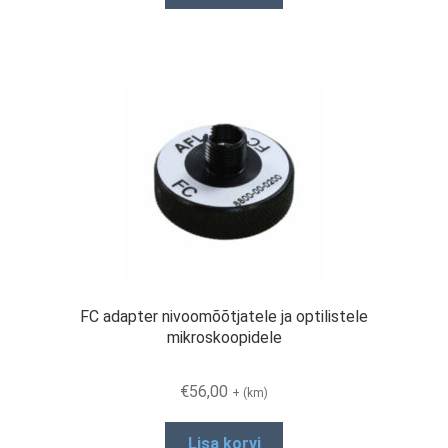
FC adapter nivoomõõtjatele ja optilistele
mikroskoopidele
€
56,00
+ (km)
Lisa korvi