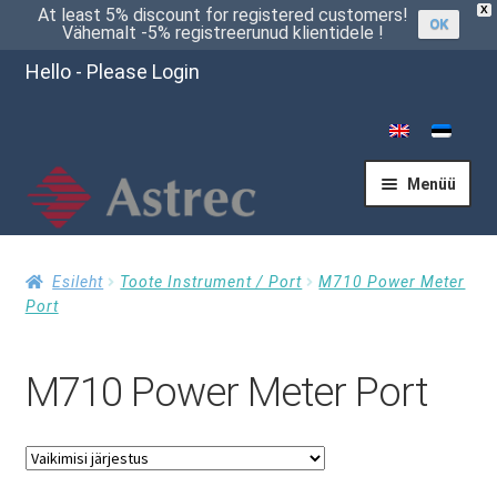
X
At least 5% discount for registered customers!
OK
Vähemalt -5% registreerunud klientidele !
Hello - Please Login
Menüü
Esileht
Esileht
Toote Instrument / Port
M710 Power Meter
Port
Kassasse
M710 Power Meter Port
Küsi pakkumist