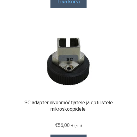
Lisa korvi
SC adapter nivoomõõtjatele ja optilistele
mikroskoopidele.
€
56,00
+ (km)