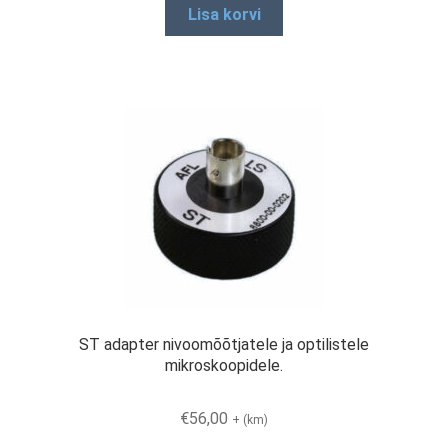
Lisa korvi
ST adapter nivoomõõtjatele ja optilistele
mikroskoopidele.
€
56,00
+ (km)