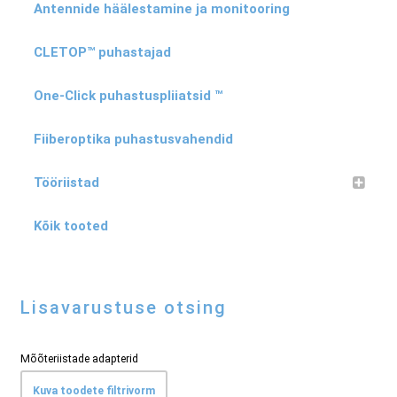
Antennide häälestamine ja monitooring
CLETOP™ puhastajad
One-Click puhastuspliiatsid ™
Fiiberoptika puhastusvahendid
Tööriistad
Kõik tooted
Lisavarustuse otsing
Mõõteriistade adapterid
Kuva toodete filtrivorm