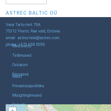
ASTREC BALTIC OÜ
Vana Tartu mnt 79A
75312 Peetri, Rae vald, Estonia
email: astrectele@astrec.com
phone: +372 658 0050
Minu konto
Tellimused
Ostukorv
Kassasse
Meist
Privaatsuspoliitika
Müügitingimused
Ostuabi
+