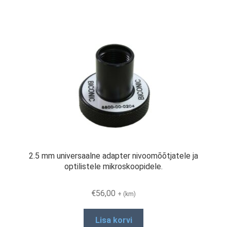
RMA taotluse vorm
Tooted
2.5 mm universaalne adapter nivoomõõtjatele ja
optilistele mikroskoopidele.
€
56,00
+ (km)
Lisa korvi