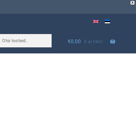
X
€
0,00
0 artiklit