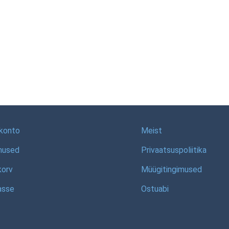
konto
Meist
mused
Privaatsuspoliitika
korv
Müügitingimused
asse
Ostuabi