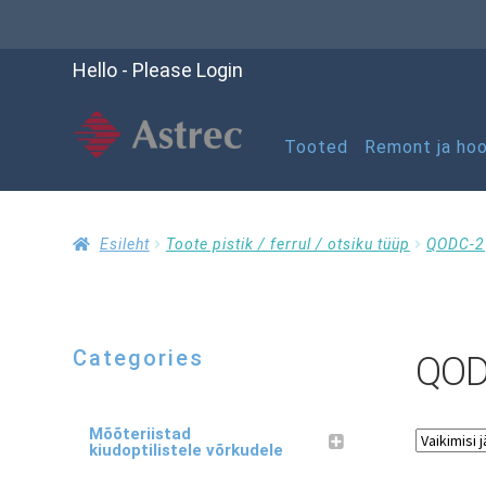
Hello - Please Login
Tooted
Remont ja hoo
Esileht
Kassasse
K
Esileht
Toote pistik / ferrul / otsiku tüüp
QODC-2
Ostuabi
Ostukorv
Categories
QOD
RMA taotluse vorm
Mõõteriistad
kiudoptilistele võrkudele