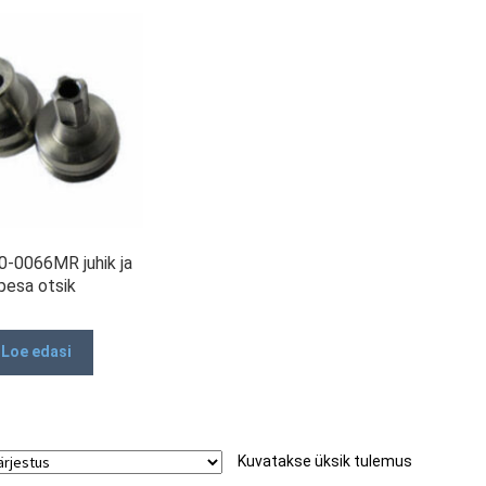
-0066MR juhik ja
pesa otsik
Loe edasi
Kuvatakse üksik tulemus