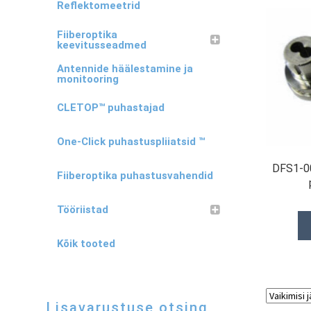
Reflektomeetrid
Fiiberoptika
keevitusseadmed
Antennide häälestamine ja
monitooring
CLETOP™ puhastajad
One-Click puhastuspliiatsid ™
DFS1-00
Fiiberoptika puhastusvahendid
Tööriistad
Kõik tooted
Lisavarustuse otsing