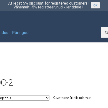
At least 5% discount for registered customers!
OK
Vähemalt -5% registreerunud klientidele !
Otsi
Otsi:
ldus
Päringud
üsi pakkumist
Minu konto
Müügitingimused
Privaatsuspoliitika
Remont ja hooldus
C-2
Tooted
Kuvatakse üksik tulemus