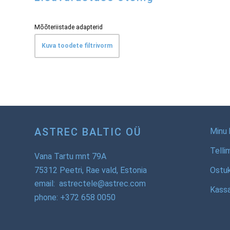
Mõõteriistade adapterid
Kuva toodete filtrivorm
ASTREC BALTIC OÜ
Minu 
Telli
Vana Tartu mnt 79A
75312 Peetri, Rae vald, Estonia
Ostu
email: astrectele@astrec.com
Kass
phone: +372 658 0050